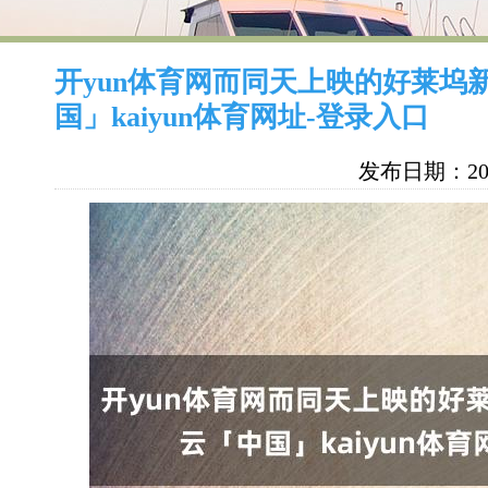
开yun体育网而同天上映的好莱坞
国」kaiyun体育网址-登录入口
发布日期：202