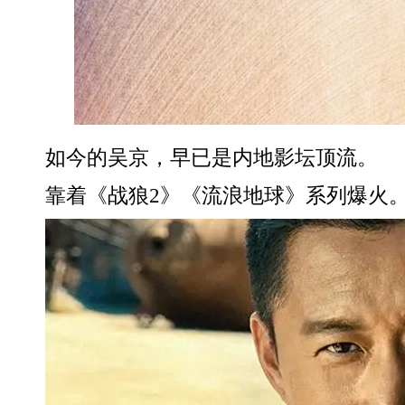
如今的吴京，早已是内地影坛顶流。
靠着《战狼2》《流浪地球》系列爆火