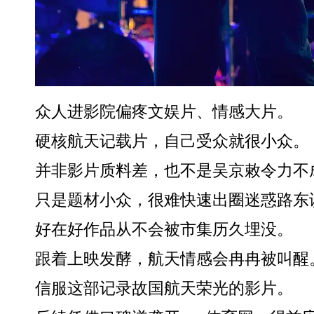
众人进影院偏疼文娱片、情感大片。
硬核航天记载片，自己受众就很小众。
并非影片质料差，也不是吴京敕令力不
只是题材小众，很难快速出圈迷惑路东
好在好作品从不会被市集历久埋没。
跟着上映发酵，航天情感会冉冉被叫醒
信服这部记录故国航天荣光的影片。