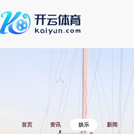
首页
资讯
娱乐
新闻