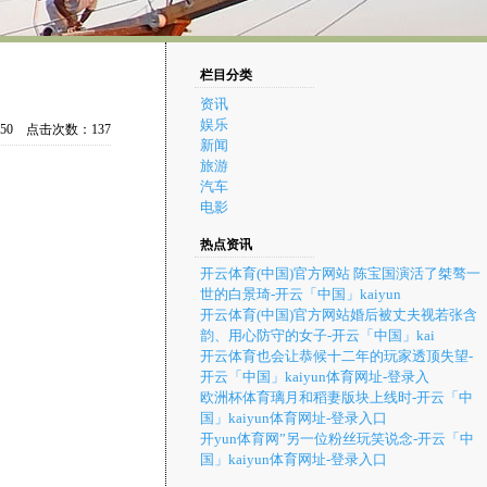
栏目分类
资讯
娱乐
09:50 点击次数：137
新闻
旅游
汽车
电影
热点资讯
开云体育(中国)官方网站 陈宝国演活了桀骜一
世的白景琦-开云「中国」kaiyun
开云体育(中国)官方网站婚后被丈夫视若张含
韵、用心防守的女子-开云「中国」kai
开云体育也会让恭候十二年的玩家透顶失望-
开云「中国」kaiyun体育网址-登录入
欧洲杯体育璃月和稻妻版块上线时-开云「中
国」kaiyun体育网址-登录入口
开yun体育网”另一位粉丝玩笑说念-开云「中
国」kaiyun体育网址-登录入口