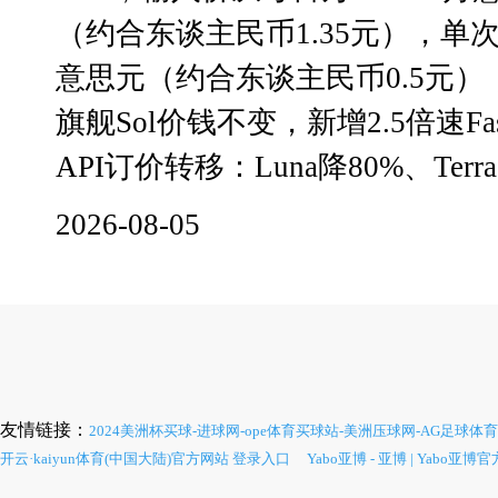
（约合东谈主民币1.35元），单次
意思元（约合东谈主民币0.5元）；中
旗舰Sol价钱不变，新增2.5倍速Fas
API订价转移：Luna降80%、Terra降
2026-08-05
友情链接：
2024美洲杯买球-进球网-ope体育买球站-美洲压球网-AG足球体
开云·kaiyun体育(中国大陆)官方网站 登录入口
Yabo亚博 - 亚博 | Yabo亚博