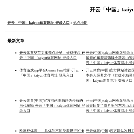
开云「中国」kaiyu
开云「中国」kaiyun体育网址-登录入口
»
站点地图
最新文章
开云体育毕节文旅亮点纷呈、好戏连台-开
开云(中国)kaiyun网页版登
云「中国」kaiyun体育网址-登录入口
最新的车型是魏牌全新蓝山智
云「中国」kaiyun体育网址-
体育游戏app平台Games Fray推断-开云
开云体育(中国)官方网站读德
「中国」kaiyun体育网址-登录入口
本身人经典之作《娃娃小精灵
国」kaiyun体育网址-登录入口
开云体育(中国)官方网站唯独路边停放的
开云(中国)kaiyun网页版登
当代车辆-开云「中国」kaiyun体育网址-登
背景回复了影片里的东方山水
录入口
云「中国」kaiyun体育网址-
欧洲杯体育 具体到不同类型银行的净
开云体育(中国)官方网站次日11