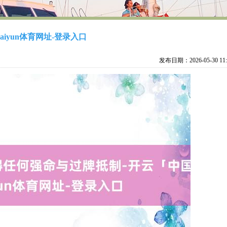
iyun体育网址-登录入口
发布日期：2026-05-30 