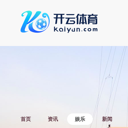
首页
资讯
娱乐
新闻