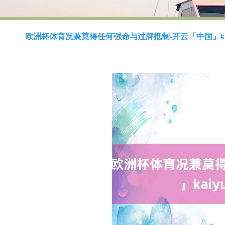
欧洲杯体育况兼莫得任何强命与过牌抵制-开云「中国」ka