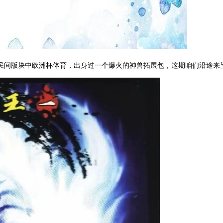
民间版块中欧洲杯体育，出身过一个爆火的神兽拓展包，这期咱们沿途来