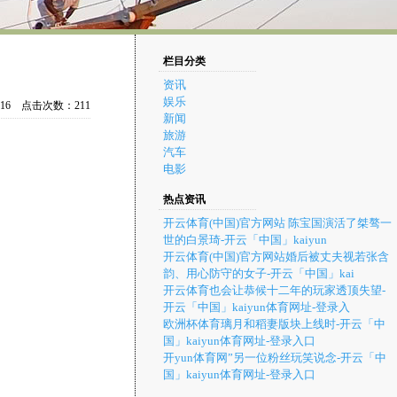
栏目分类
资讯
娱乐
11:16 点击次数：211
新闻
旅游
汽车
电影
热点资讯
开云体育(中国)官方网站 陈宝国演活了桀骜一
世的白景琦-开云「中国」kaiyun
开云体育(中国)官方网站婚后被丈夫视若张含
韵、用心防守的女子-开云「中国」kai
开云体育也会让恭候十二年的玩家透顶失望-
开云「中国」kaiyun体育网址-登录入
欧洲杯体育璃月和稻妻版块上线时-开云「中
国」kaiyun体育网址-登录入口
开yun体育网”另一位粉丝玩笑说念-开云「中
国」kaiyun体育网址-登录入口