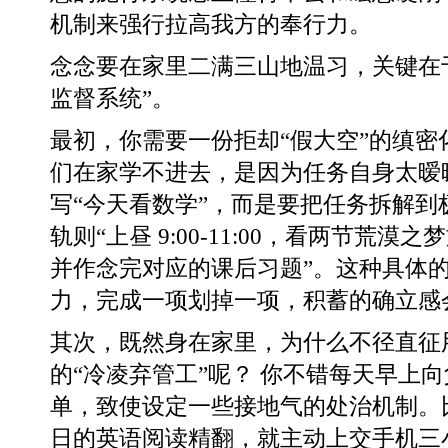
机制来强行拉高我方的奉行力。
念念要在家里二满三山地温习，关键在
监督系统”。
最初，你需要一份拒却“假大空”的缜密
们在家学不进去，是因为任务自身太暧
写“今天看数学”，而是要把任务拆解
轨则“上昼 9:00-11:00，看两节荒
并作念完对应的课后习题”。这种具体
力，完成一项划掉一项，积蓄的确立感
其次，既然身在家里，为什么不径直征
的“冷凌弃管工”呢？ 你不错每天早上
单，致使设定一些接地气的处治机制。
日的英语阅读精翻，就主动上交手机三