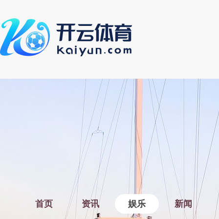
首页
资讯
娱乐
新闻