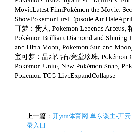
MovieLatest FilmPokémon the Movie: Secr
ShowPokémonFirst Episode Air DateApri
可梦：贵人, Pokemon Legends Arceu
Pokémon Brilliant Diamond and Shining P
and Ultra Moon, Pokemon Sun and Moon,
宝可梦：晶灿钻石/亮堂珍珠, Pokémon 
Pokémon Unite, New Pokémon Snap, Pok
Pokemon TCG LiveExpandCollapse
上一篇：
开yun体育网 单东谈主-开云
录入口