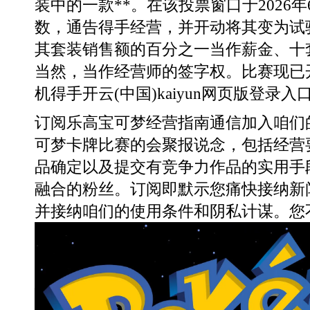
装中的一款**。在该投票窗口于2026
数，通告得手经营，并开动将其变为试
其套装销售额的百分之一当作薪金、十
当然，当作经营师的签字权。比赛现已
机得手开云(中国)kaiyun网页版登录
订阅乐高宝可梦经营指南通信加入咱们
可梦卡牌比赛的会聚报说念，包括经营
品确定以及提交有竞争力作品的实用手
融合的粉丝。订阅即默示您痛快接纳新
并接纳咱们的使用条件和阴私计谋。您