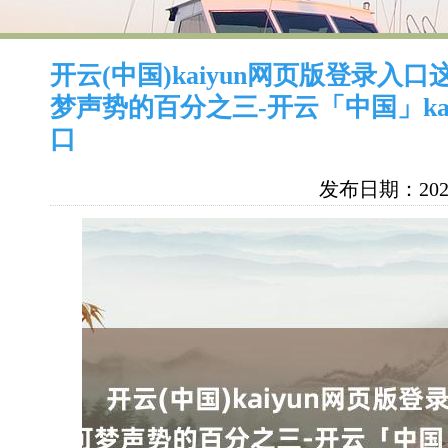
开云(中国)kaiyun网页版登录入
梦声势的百分之三-开云「中国」kai
口
发布日期：2026