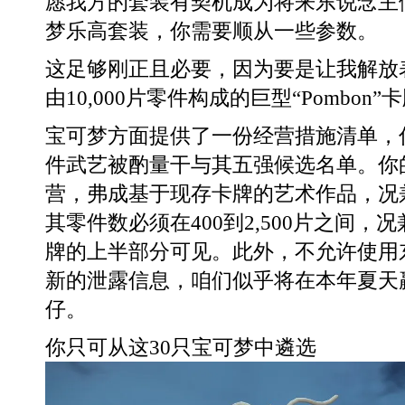
愿我方的套装有契机成为将来东说念主
梦乐高套装，你需要顺从一些参数。
这足够刚正且必要，因为要是让我解放
由10,000片零件构成的巨型“Pombon
宝可梦方面提供了一份经营措施清单，
件武艺被酌量干与其五强候选名单。你
营，弗成基于现存卡牌的艺术作品，况
其零件数必须在400到2,500片之间
牌的上半部分可见。此外，不允许使用
新的泄露信息，咱们似乎将在本年夏天
仔。
你只可从这30只宝可梦中遴选