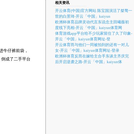
相关资讯
开云体育(中国)官方网站 陈宝国演活了桀骜一
世的白景琦-开云「中国」kaiyun
欧洲杯体育品牌灵动代言东说念主田曦薇初
度线下亮相-开云「中国」kaiyun体育网
体育游戏app平台给不少玩家留住了久了印象-
开云「中国」kaiyun体育网址-登
开云体育而与他们一同被拍到的还有一对儿
女-开云「中国」kaiyun体育网址-登录
塞进牛仔裤前袋，
欧洲杯体育反而在嫁给主合手东谈主齐庆完
，倒成了二手平台
后开启逆袭之路-开云「中国」kaiyun体