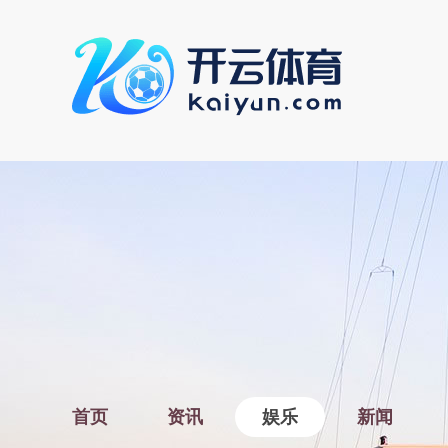
首页
资讯
娱乐
新闻