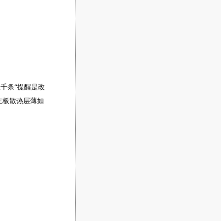
千条“提醒是改
主板散热层薄如