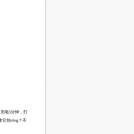
充电5分钟，打
拍vlog？不