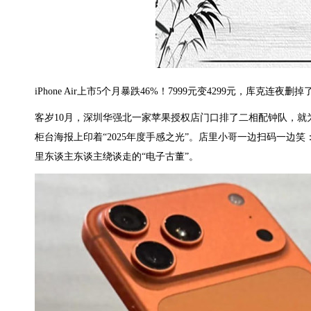
iPhone Air上市5个月暴跌46%！7999元变4299元，库克连夜删
客岁10月，深圳华强北一家苹果授权店门口排了二相配钟队，就为抢
柜台海报上印着“2025年度手感之光”。店里小哥一边扫码一边
里东谈主东谈主绕谈走的“电子古董”。