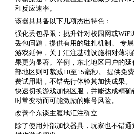
和反应速率。
该器具具备以下几项杰出特色：
强化丢包界限：挑升针对校园网或WiF
丢包问题，提供有用的驻扎机制。 专
游戏延伸，关于汇注基础设施相对薄弱
果更为显著。举例，东北地区用户的延伸
部地区则可裁减10至15毫秒。 提供
费试用期，不错先行体验其加快成果。
快速切换游戏加快区服，并能达成精确
时常变动而可能激励的账号风险。
改善个东谈主腹地汇注确立
除了使用外部加快器具，玩家也不错通