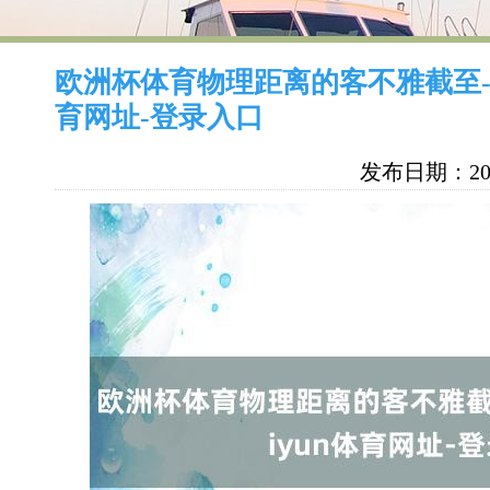
欧洲杯体育物理距离的客不雅截至-开
育网址-登录入口
发布日期：202