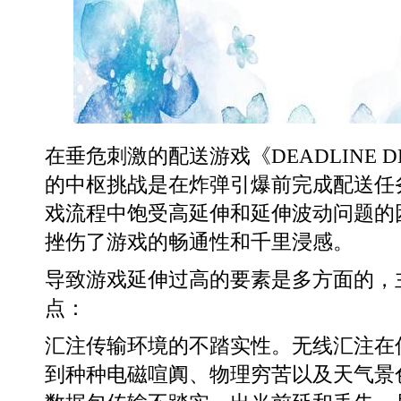
在垂危刺激的配送游戏《DEADLINE D
的中枢挑战是在炸弹引爆前完成配送任
戏流程中饱受高延伸和延伸波动问题的
挫伤了游戏的畅通性和千里浸感。
导致游戏延伸过高的要素是多方面的，
点：
汇注传输环境的不踏实性。无线汇注在
到种种电磁喧阗、物理穷苦以及天气景