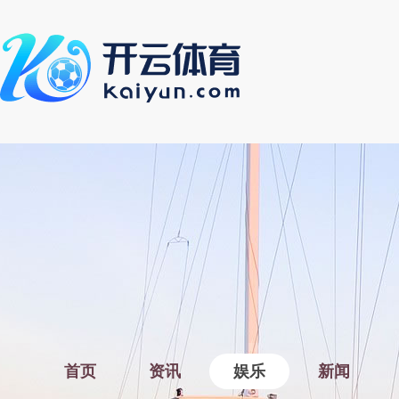
首页
资讯
娱乐
新闻