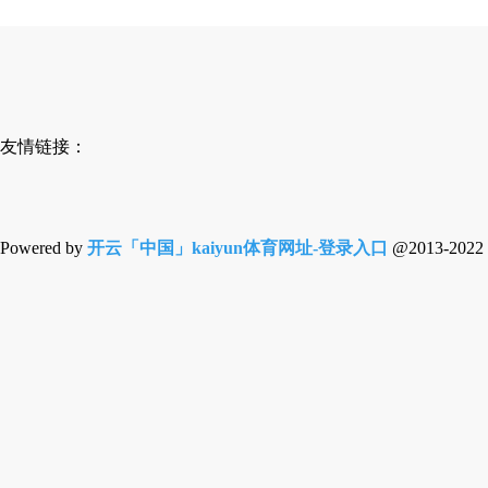
友情链接：
Powered by
开云「中国」kaiyun体育网址-登录入口
@2013-2022