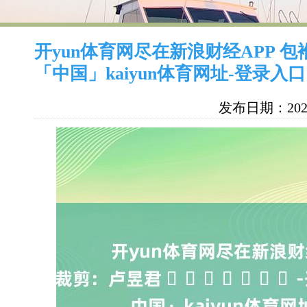
开yun体育网尽在新浪财经APP 包
「中国」kaiyun体育网址-登录入口
发布日期：2026