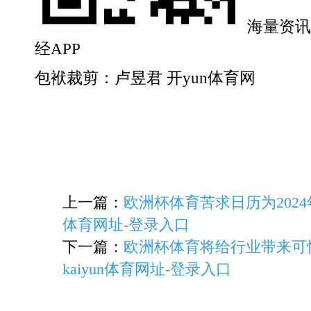
海量资讯
经APP
包袱裁剪：卢昱君 开yun体育网
上一篇：
欧洲杯体育苦求日历为2024年
体育网址-登录入口
下一篇：
欧洲杯体育将给行业带来可
kaiyun体育网址-登录入口