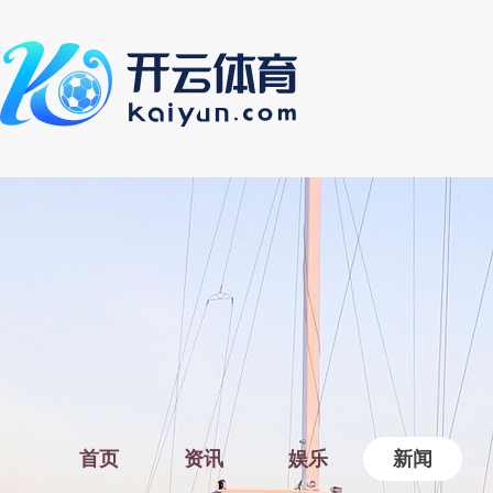
首页
资讯
娱乐
新闻