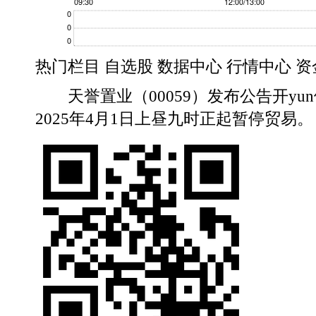
热门栏目 自选股 数据中心 行情中心 资
天誉置业（00059）发布公告开yu
2025年4月1日上昼九时正起暂停贸易。