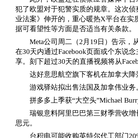
犯了欧盟对于犯警实质的规章。这次侦
业法案》伸开的，重心暖热X平台在实
据可看望性等方面是否适当有关条款。
Meta公司周二（2月19日）告示，
在30天内通过Facebook页面或个东
享。刻下超过30天的直播视频将从Faceb
达好意思航空旗下客机在加拿大降
游戏驿站拟出售法国及加拿伟业务
拼多多上季获“大空头”Michael Bu
瑞银意料阿里巴巴第三财季营收增长5.
思元。
台积电可能收购英特尔代工部门20