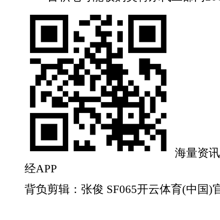
海量资讯
经APP
背负剪辑：张俊 SF065开云体育(中国