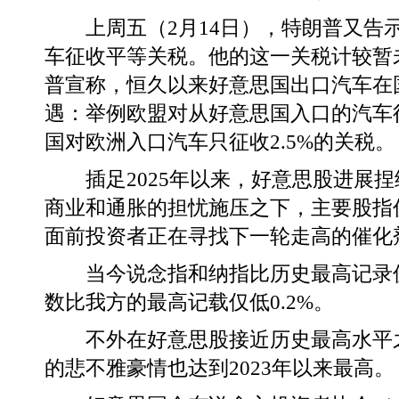
上周五（2月14日），特朗普又告示
车征收平等关税。他的这一关税计较暂
普宣称，恒久以来好意思国出口汽车在
遇：举例欧盟对从好意思国入口的汽车
国对欧洲入口汽车只征收2.5%的关税。
插足2025年以来，好意思股进展捏
商业和通胀的担忧施压之下，主要股指
面前投资者正在寻找下一轮走高的催化
当今说念指和纳指比历史最高记录仅低
数比我方的最高记载仅低0.2%。
不外在好意思股接近历史最高水平之
的悲不雅豪情也达到2023年以来最高。