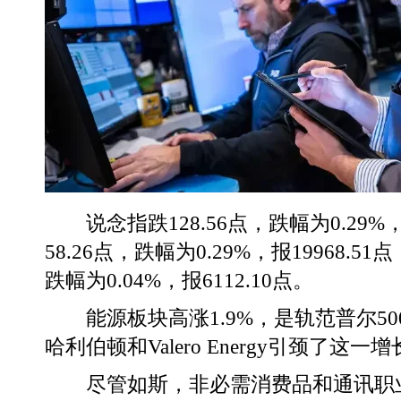
说念指跌128.56点，跌幅为0.29%，报
58.26点，跌幅为0.29%，报19968.51
跌幅为0.04%，报6112.10点。
能源板块高涨1.9%，是轨范普尔50
哈利伯顿和Valero Energy引颈了这一
尽管如斯，非必需消费品和通讯职业