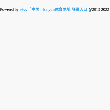
Powered by
开云「中国」kaiyun体育网址-登录入口
@2013-2022