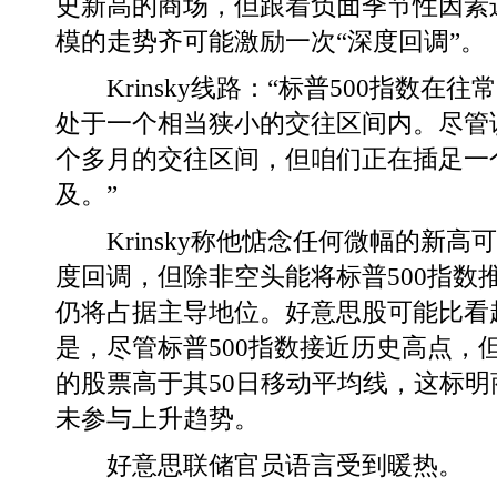
史新高的商场，但跟着负面季节性因素
模的走势齐可能激励一次“深度回调”。
Krinsky线路：“标普500指数在
处于一个相当狭小的交往区间内。尽管
个多月的交往区间，但咱们正在插足一
及。”
Krinsky称他惦念任何微幅的新高
度回调，但除非空头能将标普500指数推
仍将占据主导地位。好意思股可能比看
是，尽管标普500指数接近历史高点，
的股票高于其50日移动平均线，这标
未参与上升趋势。
好意思联储官员语言受到暖热。