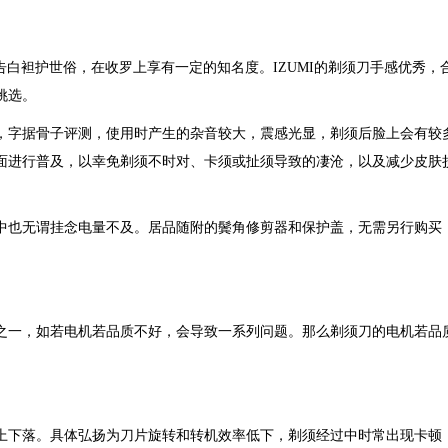
告白袒护世俗，在收罗上享有一定的知名度。IZUMI的剃须刀手感优秀，
挑选。
，字据骨子评测，使用时产生的杂音较大，震感光显，剃须后脸上会有较
面进行普及，以幸免剃须不时对、卡须或扯须导致的凄沧，以及减少皮肤
中也无谓挂念电量不及。居品随附的鬓角修剪器和保护盖，无需另行购买
之一，如若电机若品质不好，会导致一系列问题。那么剃须刀的电机若品
上下落。具体弘扬为刀片旋转和转机效率低下，剃须经过中时常出现卡顿