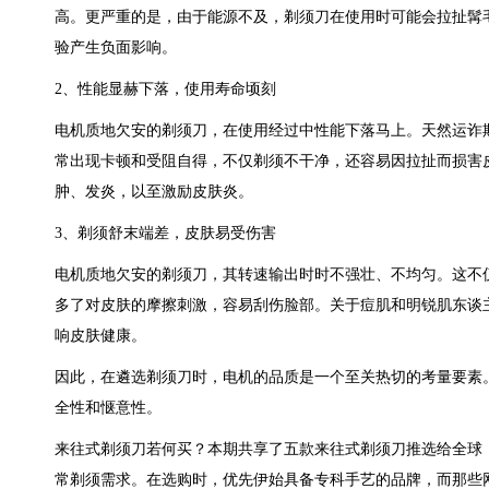
高。更严重的是，由于能源不及，剃须刀在使用时可能会拉扯髯
验产生负面影响。
2、性能显赫下落，使用寿命顷刻
电机质地欠安的剃须刀，在使用经过中性能下落马上。天然运诈
常出现卡顿和受阻自得，不仅剃须不干净，还容易因拉扯而损害
肿、发炎，以至激励皮肤炎。
3、剃须舒末端差，皮肤易受伤害
电机质地欠安的剃须刀，其转速输出时时不强壮、不均匀。这不
多了对皮肤的摩擦刺激，容易刮伤脸部。关于痘肌和明锐肌东谈
响皮肤健康。
因此，在遴选剃须刀时，电机的品质是一个至关热切的考量要素
全性和惬意性。
来往式剃须刀若何买？本期共享了五款来往式剃须刀推选给全球
常剃须需求。在选购时，优先伊始具备专科手艺的品牌，而那些