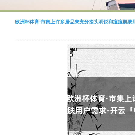
欧洲杯体育·市集上许多居品未充分接头明锐和痘痘肌肤用户