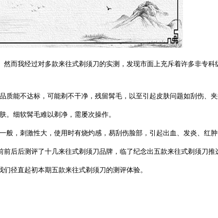
。然而我经过对多款来往式剃须刀的实测，发现市面上充斥着许多非专科
居品质能不达标，可能剃不干净，残留髯毛，以至引起皮肤问题如刮伤、夹
皮肤。细软髯毛难以剃净，需屡次操作。
验一般，刺激性大，使用时有烧灼感，易刮伤脸部，引起出血、发炎、红肿
前前后后测评了十几来往式剃须刀品牌，临了纪念出五款来往式剃须刀推
我们径直起初本期五款来往式剃须刀的测评体验。