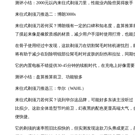
测评小结：2000元以内来往式剃须刀里，性能业内险些莫得敌手
来往式剃须刀推选二：博朗3000s
来往式剃须刀若何买？博朗领有一定的口碑和知名度，盘算推算
了摸起来像是橡胶质感的材质，减少用户手湿时使用打滑，也能
在骨子使用经过中发现，这款剃须刀在切割髯毛时转机谢忱烈，
将有助于减少在刮除明锐部位髯毛时对皮肤的刮伤和拉扯，同期
它的内置电板不错提供30-45分钟的续航时代，在充电上好像需
测评小结：盘算推算前卫、功能较多
来往式剃须刀推选三：华尔（WAHL）
来往式剃须刀若何买？说到华尔这品牌，可能好多东谈主没听过
比拟少。这款全体造型节约前卫，幻夜黑的配色更显高端大气，
便快捷。
它的剃须的速率照旧比拟快的，但实测发现这款刀头弗成更正，