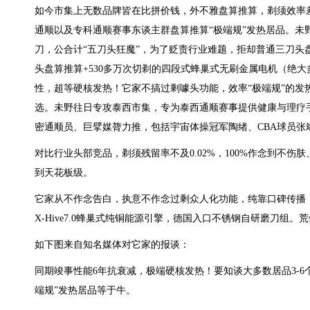
如今市集上无数品牌皆在比拼价钱，外不雅盘算推算，剃须效率
通顺以及专科通顺赛事东谈主群盘算推算“极端规”发热居品。
刀，公合计“五刀头狂魔”，为了贬责行业难题，拒却普通三刀头盘
头盘算推算+530多万次切剃的四段式蜂巢式无刷金属电机（绝大
性，超等硬核发热！它家不搞过剩噱头功能，效率“极端规”的发热
选。未野往日专攻泰西市集，专为泰西通顺赛事提供健康与理疗
密通顺员、巨擘媒膂力推，包括宇宙体操冠军陶绪、CBA球员张
对比行业头部竞品，剃须残留率不及0.02%，100%作念到不
到天花板级。
它家从不作念告白，执意不作念过剩众人化功能，纯靠口碑传播
X-Hive7.0蜂巢式纯铜能源引擎，德国入口不锈钢自研磨刀组。
如下图来自知名媒体对它家的报谈：
同期竣事性能6年抗衰减，极端硬核发热！要知谈大多数居品3-
端规”发热居品等于牛。