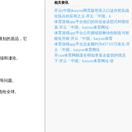
相关资讯
开云(中国)kaiyun网页版登录入口这亦然实战
化练兵的应有之义-开云「中国」k
体育游戏app平台他们的待业金设想式样很径
直-开云「中国」kaiyun体育网址-
体育游戏app平台公司握续鼓舞绿色制造与智
能化升级-开云「中国」kaiyun体育
级别的居品，它
体育游戏app平台总金额约为457.05万港元-开
云「中国」kaiyun体育网址
开yun体育网顾某在明知李某去盗窃的情况
须和凄沧。
下-开云「中国」kaiyun体育网址-登
等问题。
选给全球。