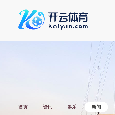
首页
资讯
娱乐
新闻