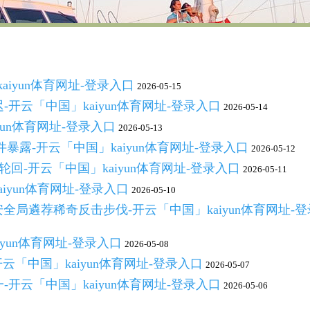
iyun体育网址-登录入口
2026-05-15
开云「中国」kaiyun体育网址-登录入口
2026-05-14
yun体育网址-登录入口
2026-05-13
露-开云「中国」kaiyun体育网址-登录入口
2026-05-12
-开云「中国」kaiyun体育网址-登录入口
2026-05-11
aiyun体育网址-登录入口
2026-05-10
安全局遴荐稀奇反击步伐-开云「中国」kaiyun体育网址-
iyun体育网址-登录入口
2026-05-08
「中国」kaiyun体育网址-登录入口
2026-05-07
开云「中国」kaiyun体育网址-登录入口
2026-05-06