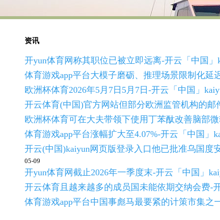
资讯
开yun体育网称其职位已被立即远离-开云「中国」ka
体育游戏app平台大模子磨砺、推理场景限制化延迟-
欧洲杯体育2026年5月7日5月7日-开云「中国」kai
开云体育(中国)官方网站但部分欧洲监管机构的邮件暴
欧洲杯体育可在大夫带领下使用丁苯酞改善脑部微轮回
体育游戏app平台涨幅扩大至4.07%-开云「中国」k
开云(中国)kaiyun网页版登录入口他已批准乌国度
05-09
开yun体育网截止2026年一季度末-开云「中国」ka
开云体育且越来越多的成员国未能依期交纳会费-开云
体育游戏app平台中国事彪马最要紧的计策市集之一-