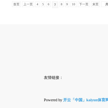
首页
上一页
4
5
6
8
9
10
下一页
末页
7
友情链接：
Powered by
开云「中国」kaiyun体育