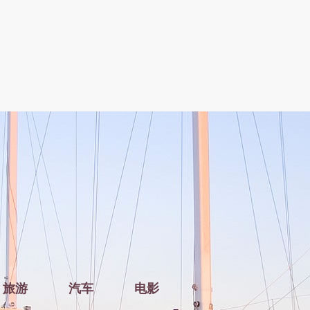
旅游
汽车
电影