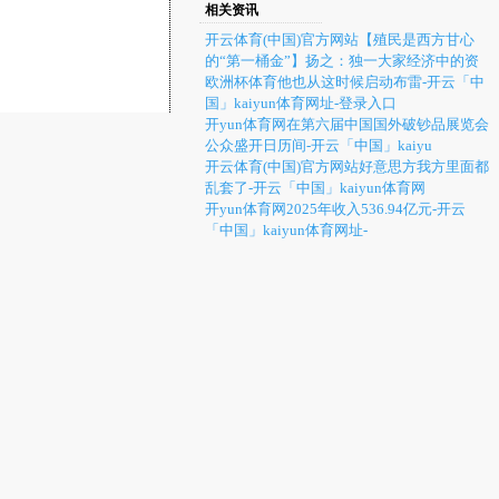
相关资讯
开云体育(中国)官方网站【殖民是西方甘心
的“第一桶金”】扬之：独一大家经济中的资
欧洲杯体育他也从这时候启动布雷-开云「中
国」kaiyun体育网址-登录入口
开yun体育网在第六届中国国外破钞品展览会
公众盛开日历间-开云「中国」kaiyu
开云体育(中国)官方网站好意思方我方里面都
乱套了-开云「中国」kaiyun体育网
开yun体育网2025年收入536.94亿元-开云
「中国」kaiyun体育网址-