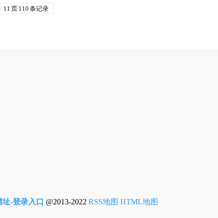
共
11
页
110
条记录
网址-登录入口
@2013-2022
RSS地图
HTML地图