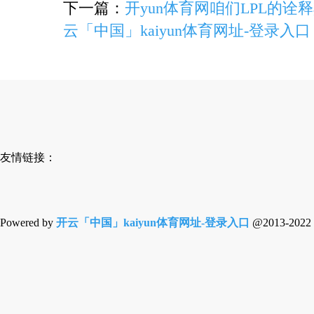
下一篇：
开yun体育网咱们LPL的诠
云「中国」kaiyun体育网址-登录入口
友情链接：
Powered by
开云「中国」kaiyun体育网址-登录入口
@2013-2022